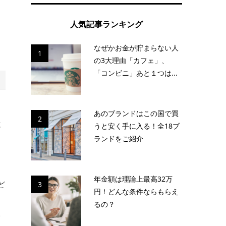
人気記事ランキング
なぜかお金が貯まらない人
1
の3大理由「カフェ」、
「コンビニ」あと１つは...
あのブランドはこの国で買
2
と
うと安く手に入る！全18ブ
ランドをご紹介
」
年金額は理論上最高32万
ど
3
円！どんな条件ならもらえ
るの？
い