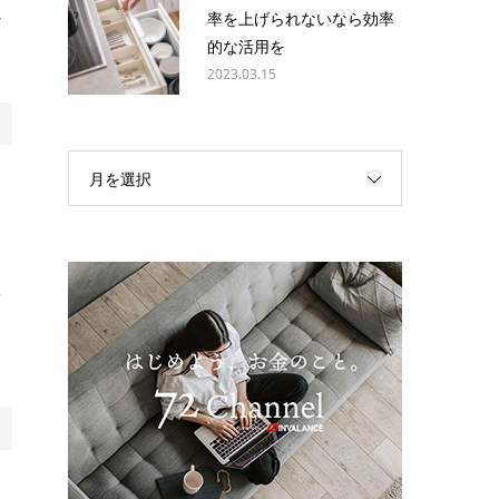
必
率を上げられないなら効率
的な活用を
2023.03.15
月を選択
。
損
も