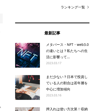
ランキング一覧
対
最新記事
メタバース・NFT・web3.0
の違いとは？私たちへの生
活に影響って...
2023.03.17
まだ少ない？日本で投資し
ている人の割合は若年層を
中心に増加傾向
。
2023.03.16
い
押入れは使い方次第！収納