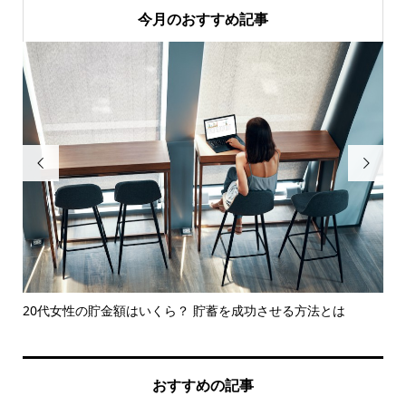
今月のおすすめ記事


前後
20代女性の貯金額はいくら？ 貯蓄を成功させる方法とは
【
介
おすすめの記事