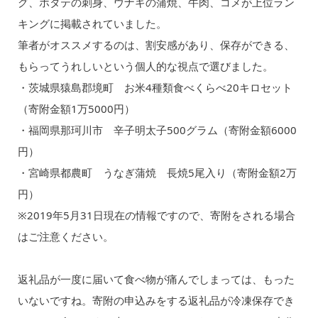
グ、ホタテの刺身、ウナギの蒲焼、牛肉、コメが上位ラン
キングに掲載されていました。
筆者がオススメするのは、割安感があり、保存ができる、
もらってうれしいという個人的な視点で選びました。
・茨城県猿島郡境町 お米4種類食べくらべ20キロセット
（寄附金額1万5000円）
・福岡県那珂川市 辛子明太子500グラム（寄附金額6000
円）
・宮崎県都農町 うなぎ蒲焼 長焼5尾入り（寄附金額2万
円）
※2019年5月31日現在の情報ですので、寄附をされる場合
はご注意ください。
返礼品が一度に届いて食べ物が痛んでしまっては、もった
いないですね。寄附の申込みをする返礼品が冷凍保存でき