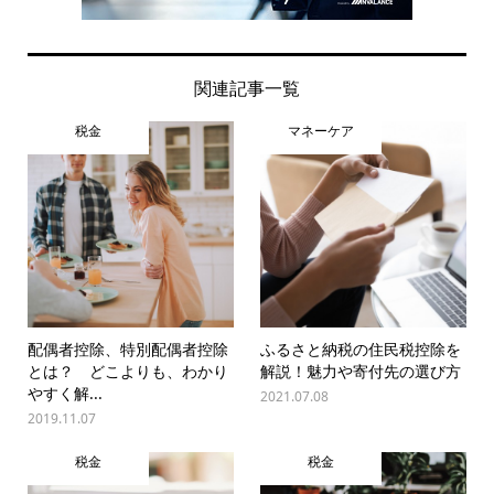
関連記事一覧
税金
マネーケア
配偶者控除、特別配偶者控除
ふるさと納税の住民税控除を
とは？ どこよりも、わかり
解説！魅力や寄付先の選び方
やすく解...
2021.07.08
2019.11.07
税金
税金