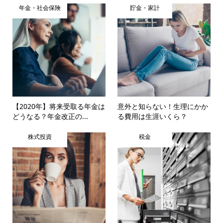
年金・社会保険
貯金・家計
【2020年】将来受取る年金は
意外と知らない！生理にかか
どうなる？年金改正の...
る費用は生涯いくら？
株式投資
税金