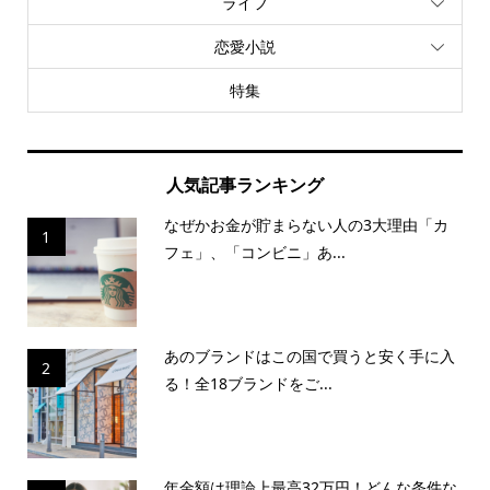
ライフ
恋愛小説
特集
人気記事ランキング
なぜかお金が貯まらない人の3大理由「カ
1
フェ」、「コンビニ」あ...
あのブランドはこの国で買うと安く手に入
2
る！全18ブランドをご...
年金額は理論上最高32万円！どんな条件な