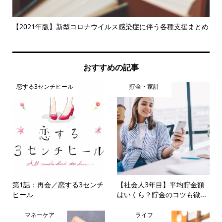
【2021年版】新型コロナウイルス感染症に伴う各種支援まとめ
Pa
おすすめの記事
恋する3センチヒール
貯金・家計
第1話：再会／恋する3センチ
【社会人3年目】平均貯金額
ヒール
はいくら？貯金のコツも徹...
マネーケア
ライフ