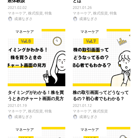
敗体験談
とは
2021.02.02
2021.01.26
マネーケア
,
株式投資
,
特集
マネーケア
,
株式投資
,
特集
成瀬なぎさ
成瀬なぎさ
マネーケア
マネーケア
タイミングがわかる！株を買
株の取引画面ってどうなって
うときのチャート画面の見方
るの？初心者でもわかる？
2021.01.19
2021.01.12
マネーケア
,
株式投資
,
特集
マネーケア
,
株式投資
成瀬なぎさ
成瀬なぎさ
マネーケア
マネーケア