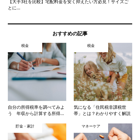
の
【大手3社を比較】宅配料金を安く抑えたい方必見！サイズご
【
とに...
お..
おすすめの記事
税金
税金
自分の所得税率を調べてみよ
気になる「住民税非課税世
う 年収から計算する所得...
帯」とは？わかりやすく解説
貯金・家計
マネーケア