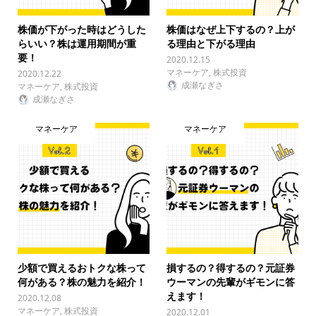
株価が下がった時はどうした
株価はなぜ上下するの？上が
らいい？株は運用期間が重
る理由と下がる理由
要！
2020.12.15
マネーケア
,
株式投資
2020.12.22
成瀬なぎさ
マネーケア
,
株式投資
成瀬なぎさ
マネーケア
マネーケア
少額で買えるおトクな株って
損するの？得するの？元証券
何がある？株の魅力を紹介！
ウーマンの先輩がギモンに答
えます！
2020.12.08
マネーケア
,
株式投資
2020.12.01