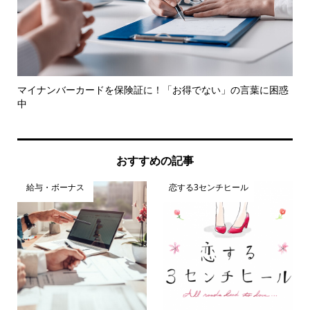
解説
マイナンバーカードを保険証に！「お得でない」の言葉に困惑
知
中
レポ.
おすすめの記事
給与・ボーナス
恋する3センチヒール