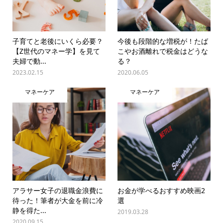
子育てと老後にいくら必要？
今後も段階的な増税が！たば
【Z世代のマネー学】を見て
こやお酒離れで税金はどうな
夫婦で動...
る？
2023.02.15
2020.06.05
マネーケア
マネーケア
アラサー女子の退職金浪費に
お金が学べるおすすめ映画2
待った！筆者が大金を前に冷
選
静を得た...
2019.03.28
2020.09.15