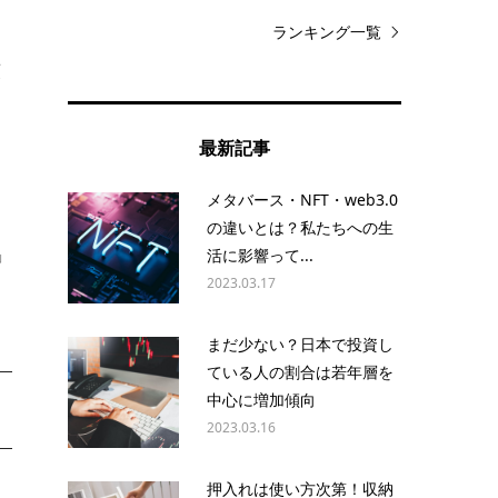
ランキング一覧
預
最新記事
メタバース・NFT・web3.0
っ
の違いとは？私たちへの生
」
活に影響って...
2023.03.17
まだ少ない？日本で投資し
ている人の割合は若年層を
中心に増加傾向
2023.03.16
押入れは使い方次第！収納