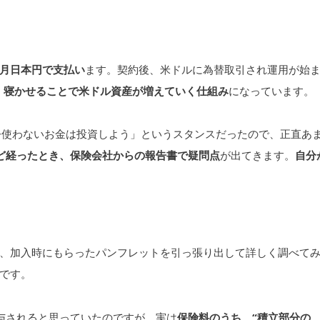
月日本円で支払い
ます。契約後、米ドルに為替取引され運用が始
、
寝かせることで米ドル資産が増えていく仕組み
になっています。
今使わないお金は投資しよう」というスタンスだったので、正直あ
ど経ったとき、保険会社からの報告書で疑問点
が出てきます。
自分
、加入時にもらったパンフレットを引っ張り出して詳しく調べて
です。
与されると思っていたのですが、実は
保険料のうち、“積立部分の