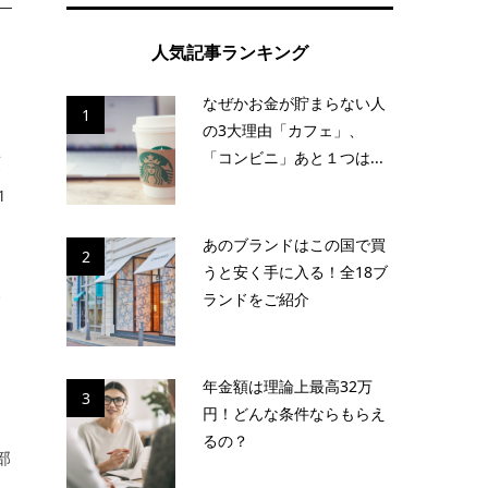
人気記事ランキング
なぜかお金が貯まらない人
1
の3大理由「カフェ」、
「コンビニ」あと１つは...
預
1
あのブランドはこの国で買
2
うと安く手に入る！全18ブ
い
ランドをご紹介
年金額は理論上最高32万
3
円！どんな条件ならもらえ
て
るの？
部