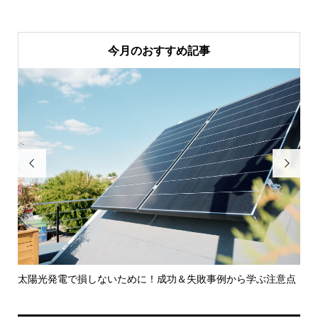
今月のおすすめ記事


がわ
太陽光発電で損しないために！成功＆失敗事例から学ぶ注意点
我
ナン.