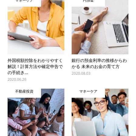
マネーケア
円預金
外国税額控除をわかりやすく
銀行の預金利率の推移からわ
解説！計算方法や確定申告で
かる 未来のお金の育て方
の手続き...
2020.08.03
2020.06.26
不動産投資
マネーケア