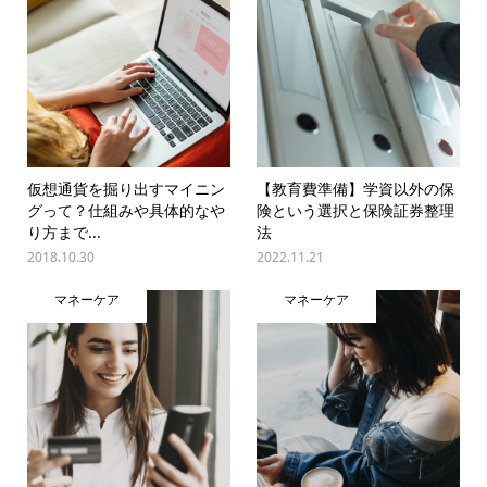
仮想通貨を掘り出すマイニン
【教育費準備】学資以外の保
グって？仕組みや具体的なや
険という選択と保険証券整理
り方まで...
法
2018.10.30
2022.11.21
マネーケア
マネーケア