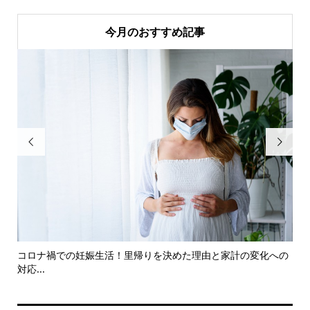
今月のおすすめ記事


コロナ禍での妊娠生活！里帰りを決めた理由と家計の変化への
Go
対応...