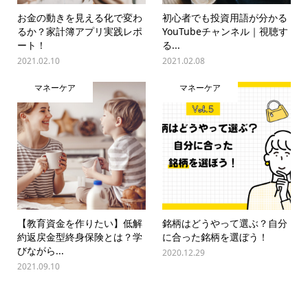
お金の動きを見える化で変わ
初心者でも投資用語が分かる
るか？家計簿アプリ実践レポ
YouTubeチャンネル｜視聴す
ート！
る...
2021.02.10
2021.02.08
マネーケア
マネーケア
【教育資金を作りたい】低解
銘柄はどうやって選ぶ？自分
約返戻金型終身保険とは？学
に合った銘柄を選ぼう！
びながら...
2020.12.29
2021.09.10