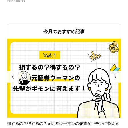
2022.08.08
今月のおすすめ記事


を紹
損するの？得するの？元証券ウーマンの先輩がギモンに答えま
貯