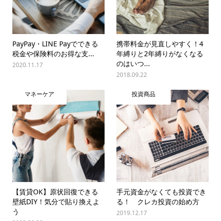
PayPay・LINE Payでできる
携帯料金が見直しやすく！4
税金や保険料のお得な支...
年縛りと2年縛りがなくなる
のはいつ...
2020.11.17
2018.09.22
マネーケア
投資商品
【賃貸OK】原状回復できる
手元資金がなくても投資でき
壁紙DIY！気分で貼り換えよ
る！ クレカ投資の始め方
う
2019.12.17