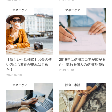
2017.02.17
2022.08.31
マネーケア
マネーケア
【新しい生活様式】お金の使
2019年は信用スコアが広がる
い方にも変化が現れはじめ
か 変わる個人の信用力情報
た！
2019.05.01
2020.09.18
マネーケア
貯金・家計