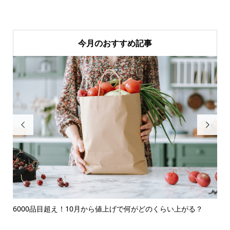
今月のおすすめ記事


..
6000品目超え！10月から値上げで何がどのくらい上がる？
イ
て良.