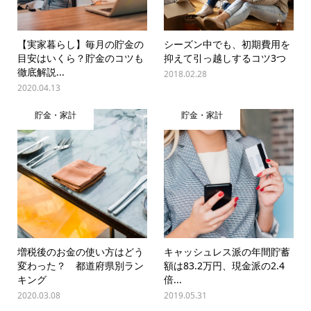
【実家暮らし】毎月の貯金の
シーズン中でも、初期費用を
目安はいくら？貯金のコツも
抑えて引っ越しするコツ3つ
徹底解説...
2018.02.28
2020.04.13
貯金・家計
貯金・家計
増税後のお金の使い方はどう
キャッシュレス派の年間貯蓄
変わった？ 都道府県別ラン
額は83.2万円、現金派の2.4
キング
倍...
2020.03.08
2019.05.31