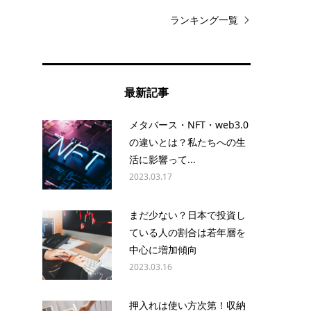
ランキング一覧
最新記事
メタバース・NFT・web3.0
の違いとは？私たちへの生
活に影響って...
2023.03.17
まだ少ない？日本で投資し
ている人の割合は若年層を
中心に増加傾向
2023.03.16
押入れは使い方次第！収納