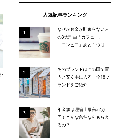
人気記事ランキング
なぜかお金が貯まらない人
1
の3大理由「カフェ」、
「コンビニ」あと１つは...
あのブランドはこの国で買
2
お
うと安く手に入る！全18ブ
ランドをご紹介
年金額は理論上最高32万
3
円！どんな条件ならもらえ
るの？