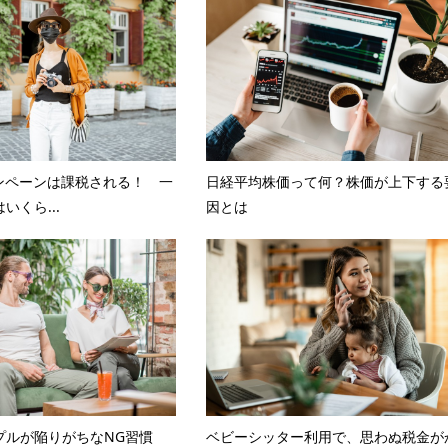
キャンペーンは課税される！ 一
日経平均株価って何？株価が上下する
いくら...
因とは
プルが陥りがちなNG習慣
ベビーシッター利用で、思わぬ税金が