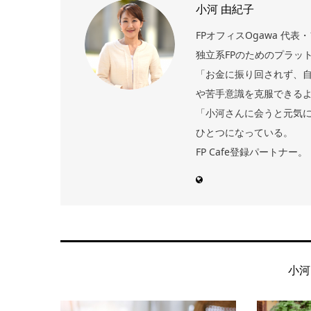
小河 由紀子
FPオフィスOgawa 代
独立系FPのためのプラッ
「お金に振り回されず、
や苦手意識を克服できる
「小河さんに会うと元気
ひとつになっている。
FP Cafe登録パートナー。
小河