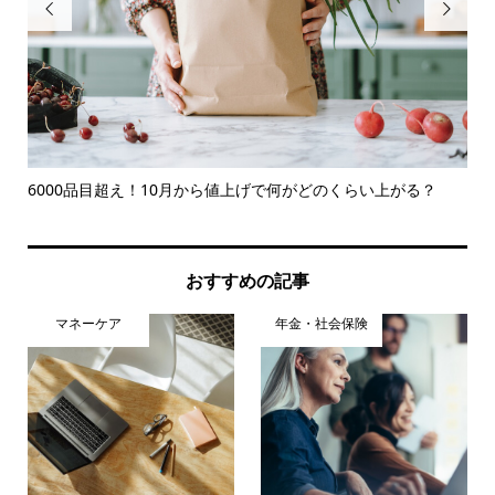


意点
6000品目超え！10月から値上げで何がどのくらい上がる？
72
おすすめの記事
マネーケア
年金・社会保険