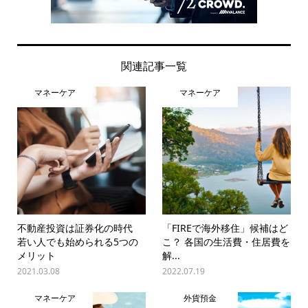
関連記事一覧
マネーケア
マネーケア
不動産投資は証券化の時代
「FIREで海外移住」候補はど
若い人でも始められる5つの
こ？ 各国の生活費・住居費を
メリット
解...
2021.03.08
2022.07.19
マネーケア
外貨預金