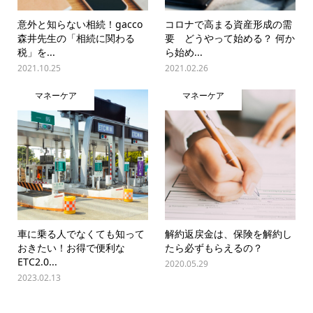
意外と知らない相続！gacco
コロナで高まる資産形成の需
森井先生の「相続に関わる
要 どうやって始める？ 何か
税」を...
ら始め...
2021.10.25
2021.02.26
マネーケア
マネーケア
車に乗る人でなくても知って
解約返戻金は、保険を解約し
おきたい！お得で便利な
たら必ずもらえるの？
ETC2.0...
2020.05.29
2023.02.13