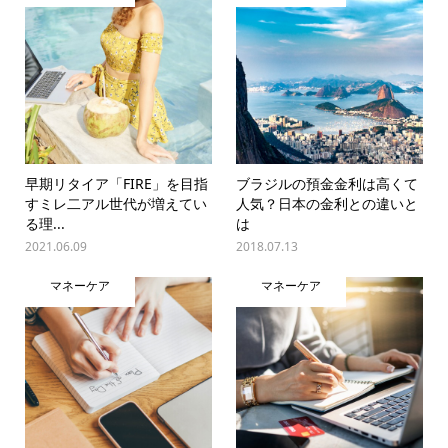
早期リタイア「FIRE」を目指
ブラジルの預金金利は高くて
すミレ二アル世代が増えてい
人気？日本の金利との違いと
る理...
は
2021.06.09
2018.07.13
マネーケア
マネーケア