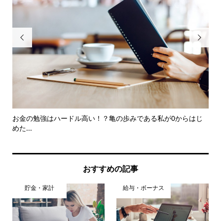


る
お金の勉強はハードル高い！？亀の歩みである私が0からはじ
太
めた...
おすすめの記事
貯金・家計
給与・ボーナス