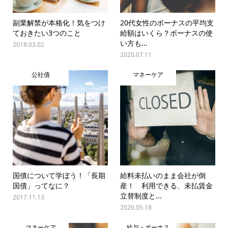
副業解禁が本格化！気をつけ
20代女性のボーナスの平均支
ておきたい3つのこと
給額はいくら？ボーナスの使
い方も...
2018.03.02
2020.07.11
公社債
マネーケア
国債について学ぼう！「長期
給料未払いのまま会社が倒
国債」ってなに？
産！ 利用できる、未払賃金
立替制度と...
2017.11.13
2020.05.18
マネーケア
給与・ボーナス