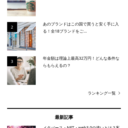
あのブランドはこの国で買うと安く手に入
2
る！全18ブランドをご...
年金額は理論上最高32万円！どんな条件な
3
らもらえるの？
ランキング一覧
最新記事
メタバース・NFT・web3.0の違いとは？私