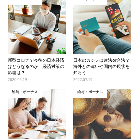
新型コロナで今後の日本経済
日本のカジノは違法or合法？
はどうなるのか 経済対策の
海外との違いや国内の現状を
影響は？
知ろう
2020.05.19
2022.07.19
給与・ボーナス
給与・ボーナス