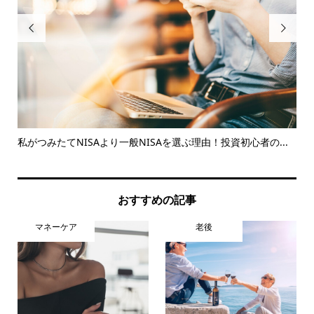


ド
私がつみたてNISAより一般NISAを選ぶ理由！投資初心者の...
知
とは.
おすすめの記事
マネーケア
老後