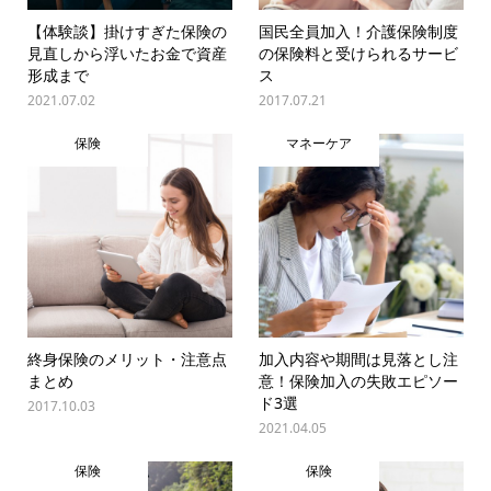
【体験談】掛けすぎた保険の
国民全員加入！介護保険制度
見直しから浮いたお金で資産
の保険料と受けられるサービ
形成まで
ス
2021.07.02
2017.07.21
保険
マネーケア
終身保険のメリット・注意点
加入内容や期間は見落とし注
まとめ
意！保険加入の失敗エピソー
ド3選
2017.10.03
2021.04.05
保険
保険