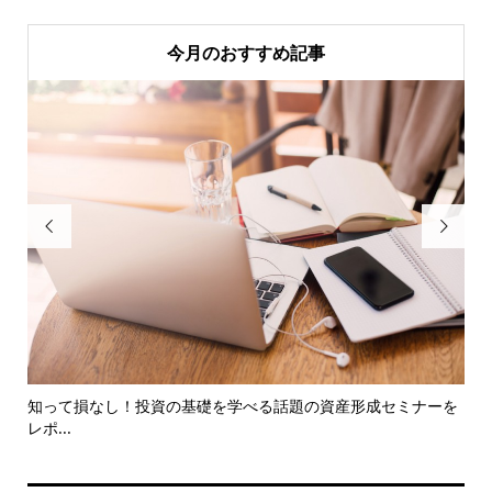
今月のおすすめ記事


知って損なし！投資の基礎を学べる話題の資産形成セミナーを
収
レポ...
と..