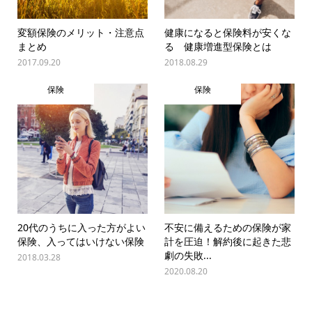
変額保険のメリット・注意点
健康になると保険料が安くな
まとめ
る 健康増進型保険とは
2017.09.20
2018.08.29
保険
保険
20代のうちに入った方がよい
不安に備えるための保険が家
保険、入ってはいけない保険
計を圧迫！解約後に起きた悲
劇の失敗...
2018.03.28
2020.08.20