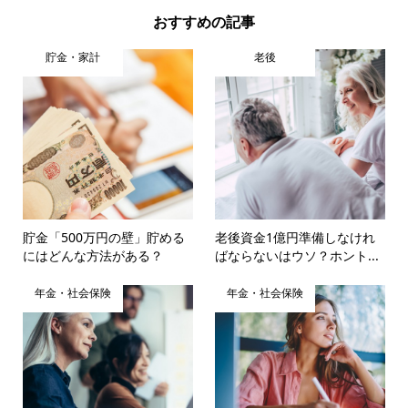
おすすめの記事
貯金・家計
老後
貯金「500万円の壁」貯める
老後資金1億円準備しなけれ
にはどんな方法がある？
ばならないはウソ？ホント...
年金・社会保険
年金・社会保険