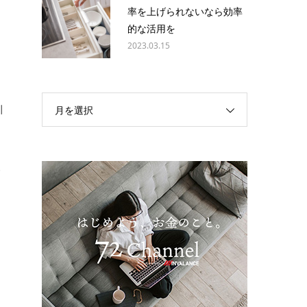
っ
率を上げられないなら効率
的な活用を
2023.03.15
、
引
月を選択
介
当