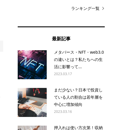
ランキング一覧
く
最新記事
メタバース・NFT・web3.0
の違いとは？私たちへの生
活に影響って...
2023.03.17
あ
まだ少ない？日本で投資し
ている人の割合は若年層を
衝
中心に増加傾向
う
2023.03.16
押入れは使い方次第！収納