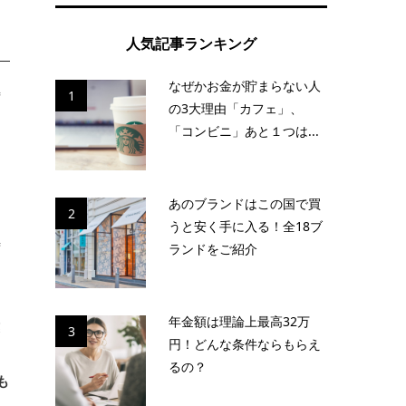
人気記事ランキング
なぜかお金が貯まらない人
特
1
の3大理由「カフェ」、
「コンビニ」あと１つは...
あのブランドはこの国で買
2
うと安く手に入る！全18ブ
待
ランドをご紹介
年金額は理論上最高32万
業
3
円！どんな条件ならもらえ
るの？
も