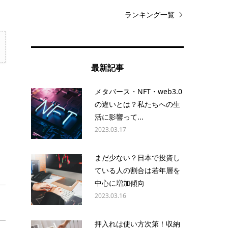
ランキング一覧
最新記事
る
メタバース・NFT・web3.0
の違いとは？私たちへの生
活に影響って...
2023.03.17
まだ少ない？日本で投資し
ている人の割合は若年層を
中心に増加傾向
2023.03.16
押入れは使い方次第！収納