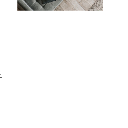
こ
と
な
、
も