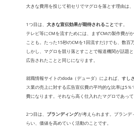
大きな費用を投じて初セリでマグロを落とす理由は、
1つ目は、
大きな宣伝効果が期待されること
です。
テレビ等にCMを流すためには、まずCMの製作費が
ことも。たった15秒のCMを1回流すだけでも、数百
しかし、マグロを競り落とすことで報道機関が話題と
広告されたことと同じになります。
就職情報サイトのdoda（デューダ）によれば、
すしざ
ス業の売上に対する広告宣伝費の平均的な比率は5％で
費になります。それなら高く仕入れたマグロであって
2つ目は、
ブランディング
が考えられます。ブランデ
らい、価値を高めていく活動のことです。