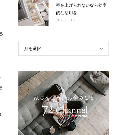
率を上げられないなら効率
的な活用を
2023.03.15
る
月を選択
に
ビ
伝
も