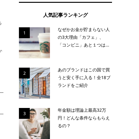
人気記事ランキング
る
なぜかお金が貯まらない人
1
の3大理由「カフェ」、
「コンビニ」あと１つは...
か
あのブランドはこの国で買
2
うと安く手に入る！全18ブ
ランドをご紹介
年金額は理論上最高32万
3
円！どんな条件ならもらえ
るの？