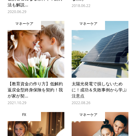
法も解説...
2018.06.22
2020.06.29
マネーケア
マネーケア
【教育資金の作り方】低解約
太陽光発電で損しないため
返戻金型終身保険を契約！我
に！成功＆失敗事例から学ぶ
が家が契...
注意点
2021.10.29
2022.08.26
FX
マネーケア