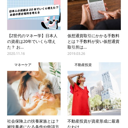
【Z世代のマネー学】日本人
仮想通貨取引にかかる手数料
の資産は20年でいくら増え
とは？手数料が安い仮想通貨
た？ お...
取引所は...
2020.11.16
2019.03.26
マネーケア
不動産投資
社会保険上の扶養家族とは？
不動産投資が資産形成に最適
被扶養者になる条件や申請方
なわけ