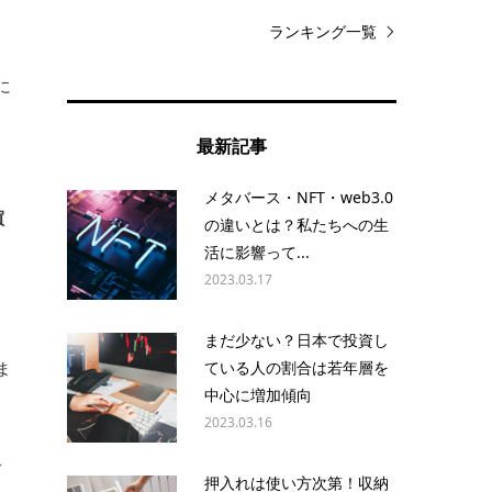
ランキング一覧
に
る
最新記事
メタバース・NFT・web3.0
買
の違いとは？私たちへの生
活に影響って...
2023.03.17
まだ少ない？日本で投資し
ま
ている人の割合は若年層を
中心に増加傾向
2023.03.16
食
押入れは使い方次第！収納