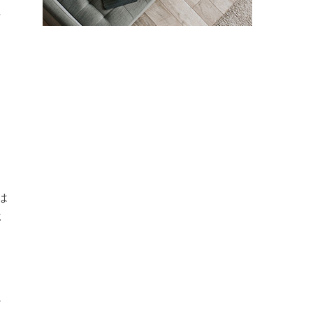
菌
ュ
テ
は
専
る
ナ