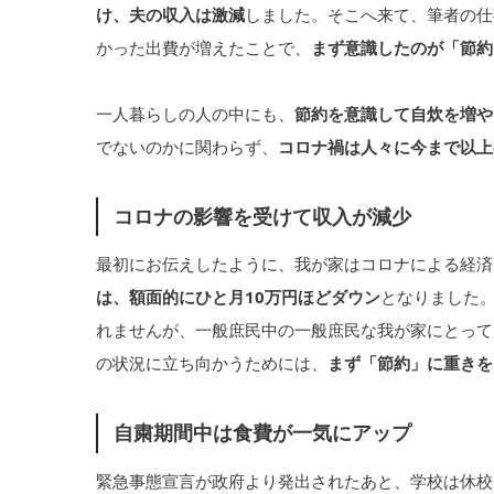
け、夫の収入は激減
しました。そこへ来て、筆者の仕
かった出費が増えたことで、
まず意識したのが「節約
一人暮らしの人の中にも、
節約を意識して自炊を増や
でないのかに関わらず、
コロナ禍は人々に今まで以上
コロナの影響を受けて収入が減少
最初にお伝えしたように、我が家はコロナによる経済
は、額面的にひと月10万円ほどダウン
となりました
れませんが、一般庶民中の一般庶民な我が家にとって
の状況に立ち向かうためには、
まず「節約」に重きを
自粛期間中は食費が一気にアップ
緊急事態宣言が政府より発出されたあと、学校は休校