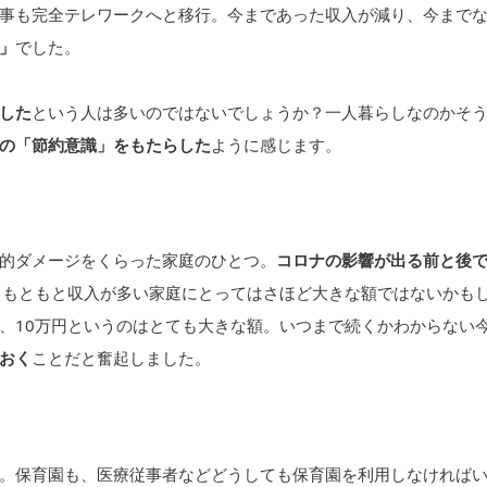
事も完全テレワークへと移行。今まであった収入が減り、今まで
」
でした。
した
という人は多いのではないでしょうか？一人暮らしなのかそ
の「節約意識」をもたらした
ように感じます。
的ダメージをくらった家庭のひとつ。
コロナの影響が出る前と後
。もともと収入が多い家庭にとってはさほど大きな額ではないかも
、10万円というのはとても大きな額。いつまで続くかわからない
おく
ことだと奮起しました。
。保育園も、医療従事者などどうしても保育園を利用しなければ