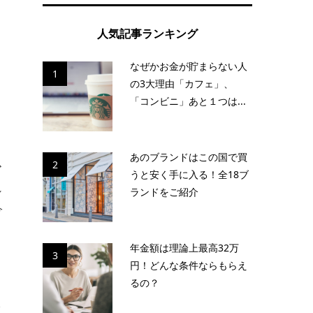
な
人気記事ランキング
なぜかお金が貯まらない人
う
1
の3大理由「カフェ」、
「コンビニ」あと１つは...
あのブランドはこの国で買
2
で
うと安く手に入る！全18ブ
し
ランドをご紹介
今
年金額は理論上最高32万
3
円！どんな条件ならもらえ
るの？
い