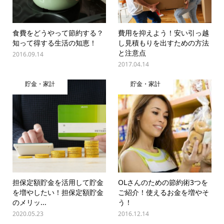
食費をどうやって節約する？
費用を抑えよう！安い引っ越
知って得する生活の知恵！
し見積もりを出すための方法
と注意点
2016.09.14
2017.04.14
貯金・家計
貯金・家計
担保定額貯金を活用して貯金
OLさんのための節約術3つを
を増やしたい！担保定額貯金
ご紹介！使えるお金を増やそ
のメリッ...
う！
2020.05.23
2016.12.14