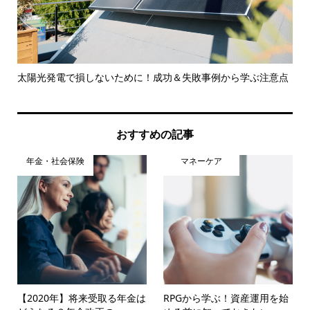
ント
太陽光発電で損しないために！成功＆失敗事例から学ぶ注意点
新
おすすめの記事
年金・社会保険
マネーケア
【2020年】将来受取る年金は
RPGから学ぶ！資産運用を始