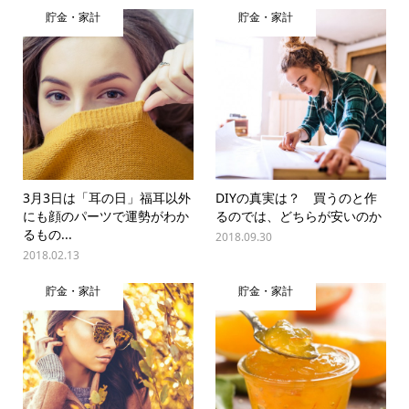
貯金・家計
貯金・家計
3月3日は「耳の日」福耳以外
DIYの真実は？ 買うのと作
にも顔のパーツで運勢がわか
るのでは、どちらが安いのか
るもの...
2018.09.30
2018.02.13
貯金・家計
貯金・家計