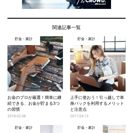
関連記事一覧
貯金・家計
貯金・家計
お金のプロが厳選！簡単に継
上手に使おう！引っ越しで単
続できる、お金が貯まる3つ
身パックを利用するメリット
の習慣
と注意点
2018.02.08
2017.04.13
貯金・家計
貯金・家計