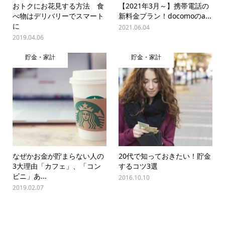
おトクにお花見する方法 食
【2021年3月～】携帯電話の
べ物はデリバリーでスマート
新料金プラン！docomoのa...
に
2021.06.04
2019.04.06
貯金・家計
貯金・家計
なぜかお金が貯まらない人の
20代で知っておきたい！貯金
3大理由「カフェ」、「コン
するコツ3選
ビニ」あ...
2016.10.10
2019.02.07