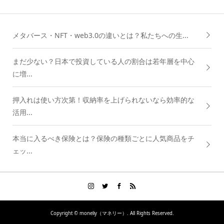
メタバース・NFT・web3.0の違いとは？私たちへの生...
まだ少ない？日本で投資している人の割合は若年層を中心
に増...
押入れは使い方次第！収納率を上げられないなら効率的な
活用...
本当に入るべき保険とは？保険の種類ごとに人気商品をチ
ェッ...
Copyright ©
moneliy（マネリー）. All Rights Reserved.