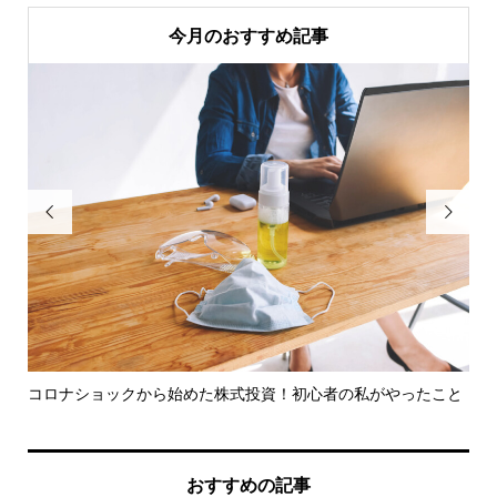
今月のおすすめ記事


テラ
コロナショックから始めた株式投資！初心者の私がやったこと
ア
出..
おすすめの記事