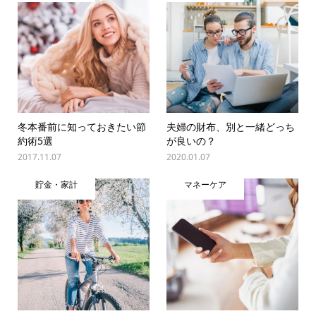
冬本番前に知っておきたい節
夫婦の財布、別と一緒どっち
約術5選
が良いの？
2017.11.07
2020.01.07
貯金・家計
マネーケア