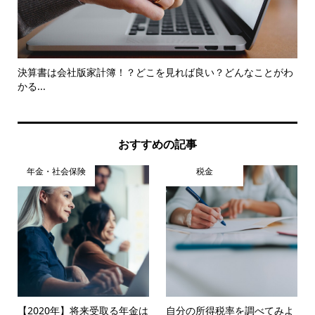
ト銀
決算書は会社版家計簿！？どこを見れば良い？どんなことがわ
仕
かる...
けた.
おすすめの記事
年金・社会保険
税金
【2020年】将来受取る年金は
自分の所得税率を調べてみよ