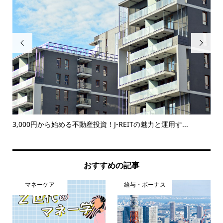


でき
3,000円から始める不動産投資！J-REITの魅力と運用す...
iD
おすすめの記事
マネーケア
給与・ボーナス