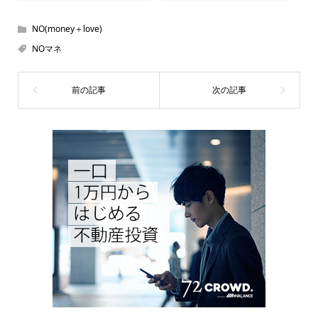
NO(money＋love)
NOマネ