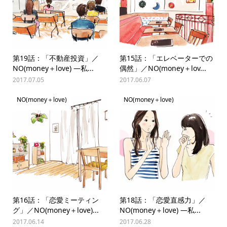
第19話：「不動産投資」／
第15話：「エレベーターでの
NO(money＋love) —私...
偶然」／NO(money＋lov...
2017.07.05
2017.06.07
NO(money＋love)
NO(money＋love)
第16話：「恋愛ミーティン
第18話：「恋愛直感力」／
グ」／NO(money＋love)...
NO(money＋love) —私...
2017.06.14
2017.06.28