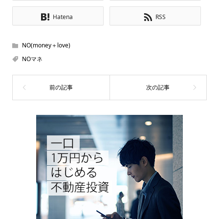
Hatena
RSS
NO(money＋love)
NOマネ