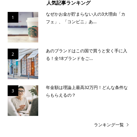
人気記事ランキング
なぜかお金が貯まらない人の3大理由「カ
1
フェ」、「コンビニ」あ...
あのブランドはこの国で買うと安く手に入
2
る！全18ブランドをご...
年金額は理論上最高32万円！どんな条件な
3
らもらえるの？
ランキング一覧