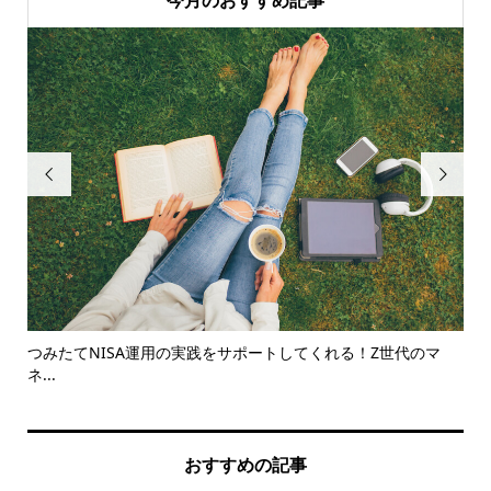


た理
つみたてNISA運用の実践をサポートしてくれる！Z世代のマ
知
ネ...
とは.
おすすめの記事