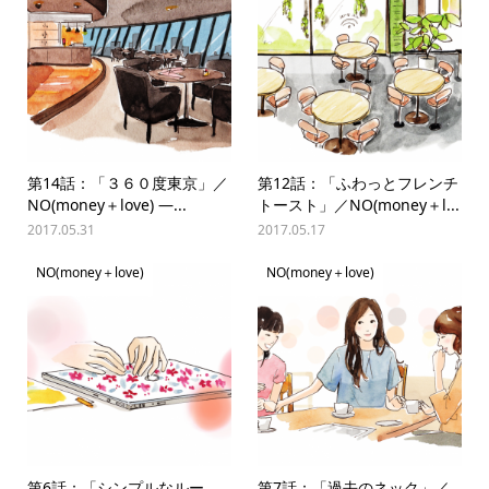
第14話：「３６０度東京」／
第12話：「ふわっとフレンチ
NO(money＋love) —...
トースト」／NO(money＋l...
2017.05.31
2017.05.17
NO(money＋love)
NO(money＋love)
第6話：「シンプルなルー
第7話：「過去のネック」／