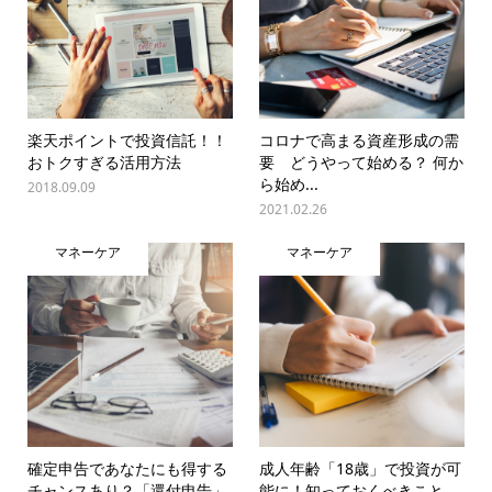
楽天ポイントで投資信託！！
コロナで高まる資産形成の需
おトクすぎる活用方法
要 どうやって始める？ 何か
ら始め...
2018.09.09
2021.02.26
マネーケア
マネーケア
確定申告であなたにも得する
成人年齢「18歳」で投資が可
チャンスあり？「還付申告」
能に！知っておくべきこと、