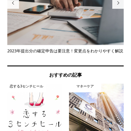


略
2023年提出分の確定申告は要注意！変更点をわかりやすく解説
お
由
おすすめの記事
恋する3センチヒール
マネーケア