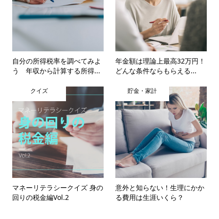
自分の所得税率を調べてみよ
年金額は理論上最高32万円！
う 年収から計算する所得...
どんな条件ならもらえる...
クイズ
貯金・家計
マネーリテラシークイズ 身の
意外と知らない！生理にかか
回りの税金編Vol.2
る費用は生涯いくら？