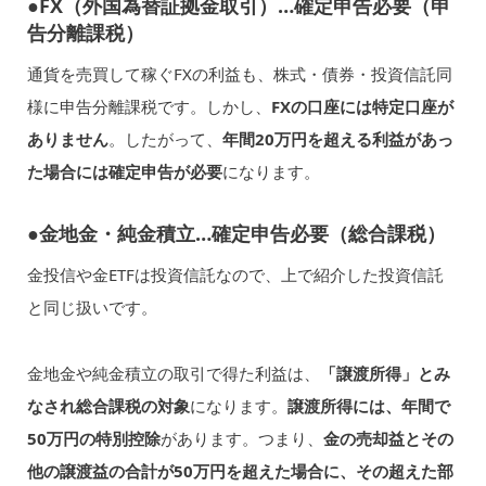
●FX（外国為替証拠金取引）…確定申告必要（申
告分離課税）
通貨を売買して稼ぐFXの利益も、株式・債券・投資信託同
様に申告分離課税です。しかし、
FXの口座には特定口座が
ありません
。したがって、
年間20万円を超える利益があっ
た場合には確定申告が必要
になります。
●金地金・純金積立…確定申告必要（総合課税）
金投信や金ETFは投資信託なので、上で紹介した投資信託
と同じ扱いです。
金地金や純金積立の取引で得た利益は、
「譲渡所得」とみ
なされ総合課税の対象
になります。
譲渡所得には、年間で
50万円の特別控除
があります。つまり、
金の売却益とその
他の譲渡益の合計が50万円を超えた場合に、その超えた部