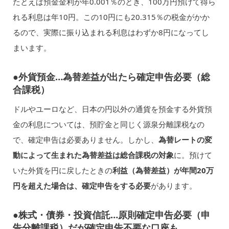
たとえば預金金利が年0.001％のとき、100万円預けて得ら
れる利息は年10円。この10円にも20.315％の税金がかか
るので、実際に振り込まれる利息はわずか8円になってし
まいます。
●外貨預金…為替差益が出たら確定申告必要（総
合課税）
ドルやユーロなど、日本の円以外の通貨を預金する外貨預
金の利息については、預貯金と同じく源泉分離課税なの
で、確定申告は必要ありません。しかし、
為替レートの変
動によって生まれた為替差益は総合課税の対象
に。預けて
いた外貨を円に戻したときの
利益（為替差益）が年間20万
円を超えた場合は、確定申告をする必要
があります。
●株式・債券・投資信託…原則確定申告必要（申
告分離課税）だが確定申告不要な口座も