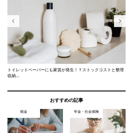


ぶべ
トイレットペーパーにも家賃が発生！？ストックコストと整理
【
収納...
おすすめの記事
税金
年金・社会保険