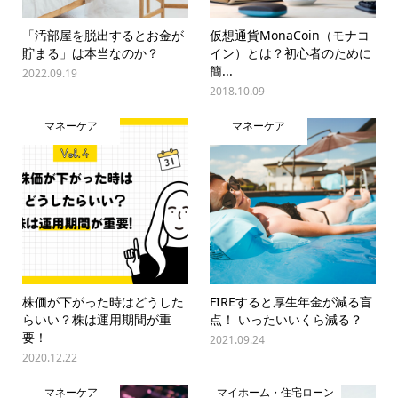
「汚部屋を脱出するとお金が
仮想通貨MonaCoin（モナコ
貯まる」は本当なのか？
イン）とは？初心者のために
簡...
2022.09.19
2018.10.09
マネーケア
マネーケア
株価が下がった時はどうした
FIREすると厚生年金が減る盲
らいい？株は運用期間が重
点！ いったいいくら減る？
要！
2021.09.24
2020.12.22
マネーケア
マイホーム・住宅ローン