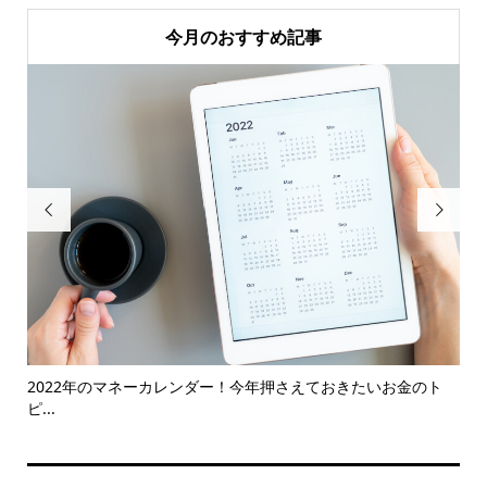
今月のおすすめ記事


別の
2022年のマネーカレンダー！今年押さえておきたいお金のト
【
ピ...
お..