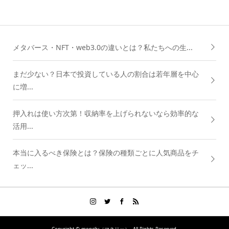
メタバース・NFT・web3.0の違いとは？私たちへの生...
まだ少ない？日本で投資している人の割合は若年層を中心
に増...
押入れは使い方次第！収納率を上げられないなら効率的な
活用...
本当に入るべき保険とは？保険の種類ごとに人気商品をチ
ェッ...