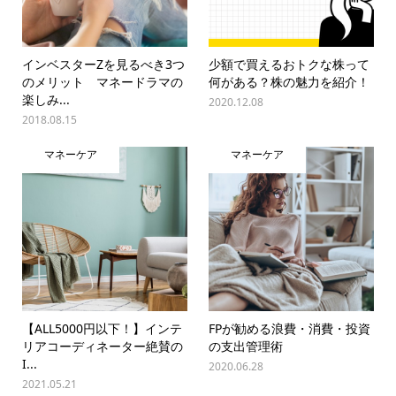
インベスターZを見るべき3つ
少額で買えるおトクな株って
のメリット マネードラマの
何がある？株の魅力を紹介！
楽しみ...
2020.12.08
2018.08.15
マネーケア
マネーケア
【ALL5000円以下！】インテ
FPが勧める浪費・消費・投資
リアコーディネーター絶賛の
の支出管理術
I...
2020.06.28
2021.05.21