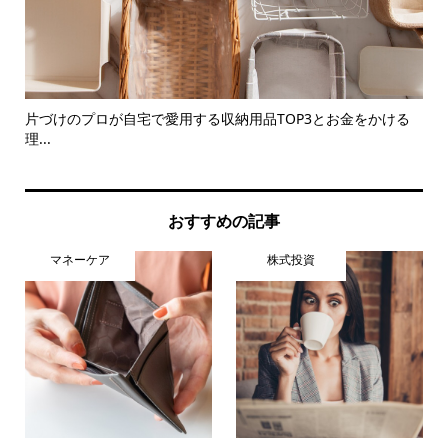
」
片づけのプロが自宅で愛用する収納用品TOP3とお金をかける
2
理...
おすすめの記事
マネーケア
株式投資