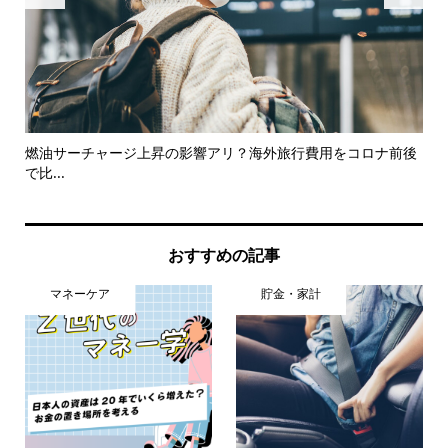
知ろ
燃油サーチャージ上昇の影響アリ？海外旅行費用をコロナ前後
【
で比...
教え.
おすすめの記事
マネーケア
貯金・家計