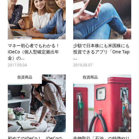
マネー初心者でもわかる！
少額で日本株にも米国株にも
iDeCo（個人型確定拠出年
投資できるアプリ「One Tap
金）の...
...
2017.09.04
2019.08.07
投資商品
投資商品
初めてのiDeCo！ iDeCoの
先物取引「石油」の特徴やリ