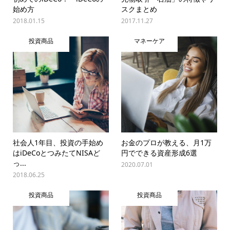
始め方
スクまとめ
2018.01.15
2017.11.27
投資商品
マネーケア
社会人1年目、投資の手始め
お金のプロが教える、月1万
はiDeCoとつみたてNISAど
円でできる資産形成6選
っ...
2020.07.01
2018.06.25
投資商品
投資商品