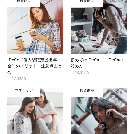
投資商品
投資商品
iDeCo（個人型確定拠出年
初めてのiDeCo！ iDeCoの
金）のメリット・注意点まと
始め方
め
2018.01.15
2017.09.15
マネーケア
投資商品