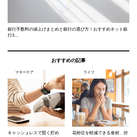
注
銀行手数料の値上げまとめと銀行の選び方！おすすめネット銀
2
行3...
おすすめの記事
マネーケア
ライフ
キャッシュレスで賢く貯め
花粉症を軽減できる食材、控