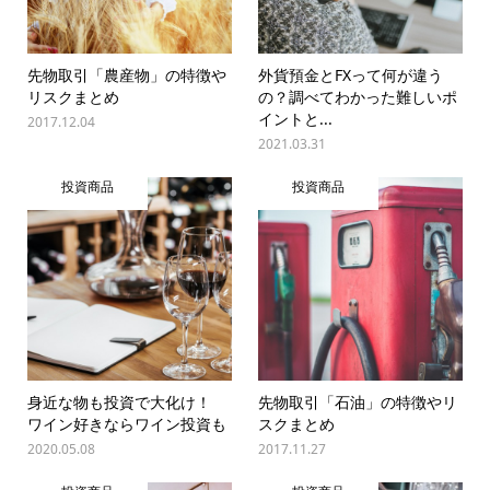
先物取引「農産物」の特徴や
外貨預金とFXって何が違う
リスクまとめ
の？調べてわかった難しいポ
イントと...
2017.12.04
2021.03.31
投資商品
投資商品
身近な物も投資で大化け！
先物取引「石油」の特徴やリ
ワイン好きならワイン投資も
スクまとめ
2020.05.08
2017.11.27