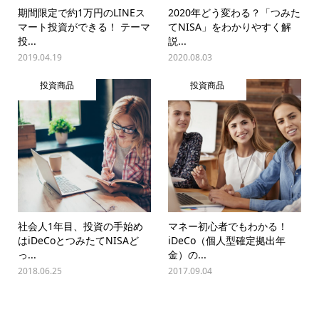
期間限定で約1万円のLINEス
2020年どう変わる？「つみた
マート投資ができる！ テーマ
てNISA」をわかりやすく解
投...
説...
2019.04.19
2020.08.03
投資商品
投資商品
社会人1年目、投資の手始め
マネー初心者でもわかる！
はiDeCoとつみたてNISAど
iDeCo（個人型確定拠出年
っ...
金）の...
2018.06.25
2017.09.04