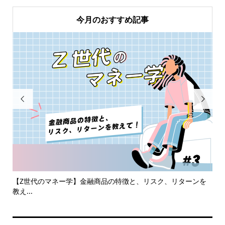
今月のおすすめ記事


ト
【Z世代のマネー学】金融商品の特徴と、リスク、リターンを
未
教え...
将..