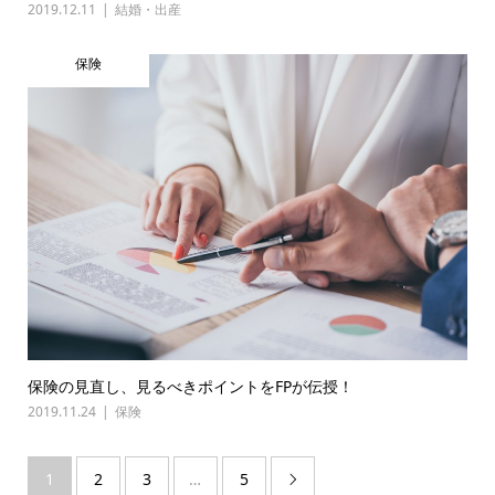
2019.12.11
結婚・出産
保険
保険の見直し、見るべきポイントをFPが伝授！
2019.11.24
保険
1
2
3
…
5
