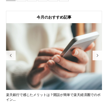
今月のおすすめ記事


るサ
楽天銀行で感じたメリットは？開設が簡単で楽天経済圏でのポ
み
イン...