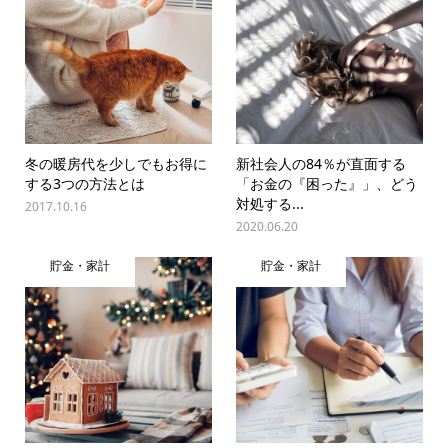
冬の暖房代を少しでもお得に
新社会人の84％が直面する
する3つの方法とは
「お金の『困った』」、どう
対処する...
2017.10.16
2020.06.20
貯金・家計
貯金・家計