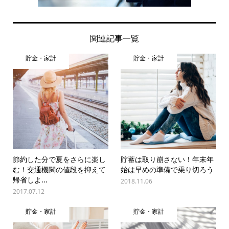
関連記事一覧
貯金・家計
貯金・家計
節約した分で夏をさらに楽し
貯蓄は取り崩さない！年末年
む！交通機関の値段を抑えて
始は早めの準備で乗り切ろう
帰省しよ...
2018.11.06
2017.07.12
貯金・家計
貯金・家計