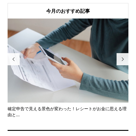
今月のおすすめ記事


困惑
確定申告で見える景色が変わった！レシートがお金に思える理
み
由と...