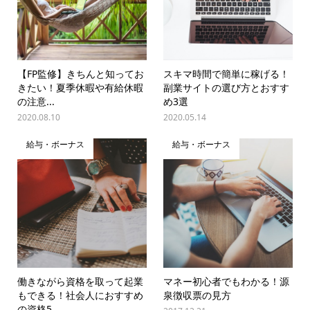
【FP監修】きちんと知ってお
スキマ時間で簡単に稼げる！
きたい！夏季休暇や有給休暇
副業サイトの選び方とおすす
の注意...
め3選
2020.08.10
2020.05.14
給与・ボーナス
給与・ボーナス
働きながら資格を取って起業
マネー初心者でもわかる！源
もできる！社会人におすすめ
泉徴収票の見方
の資格5...