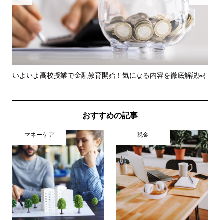
解説
いよいよ高校授業で金融教育開始！気になる内容を徹底解説￼
「
しセ.
おすすめの記事
マネーケア
税金