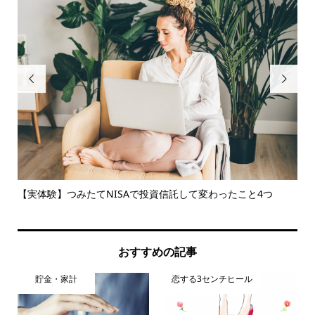


【実体験】つみたてNISAで投資信託して変わったこと4つ
ス
おすすめの記事
貯金・家計
恋する3センチヒール