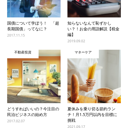
国債について学ぼう！ 「超
知らないなんて恥ずかし
長期国債」ってなに？
い？！お金の用語解説【税金
編】
2017.11.15
2019.09.02
不動産投資
マネーケア
どうすればいいの？今注目の
夏休みを乗り切る節約ラン
民泊ビジネスの始め方
チ！月1.5万円以内を目標に
挑戦
2017.02.07
2021.09.17