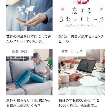
世界のお金を日本円にしてみ
第1話：再会／恋する3センチ
たら？1000円で何が買...
ヒール
貯金・家計
給与・ボーナス
意外と知らない！生理にかか
独身の年収800万円と年収
る費用は生涯いくら？
1000万円は、税金面で...