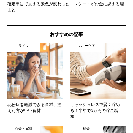
調
確定申告で見える景色が変わった！レシートがお金に思える理
お
由と...
のこ.
おすすめの記事
ライフ
マネーケア
花粉症を軽減できる食材、控
キャッシュレスで賢く貯め
えた方がいい食材
る！半年で5万円の貯金増
額...
貯金・家計
税金