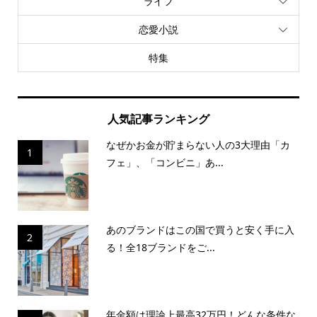
ライフ
恋愛小説
特集
人気記事ランキング
なぜかお金が貯まらない人の3大理由「カ
1
フェ」、「コンビニ」あ...
あのブランドはこの国で買うと安く手に入
2
る！全18ブランドをご...
年金額は理論上最高32万円！どんな条件な