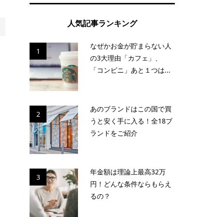
人気記事ランキング
なぜかお金が貯まらない人
1
の3大理由「カフェ」、
「コンビニ」あと１つは...
あのブランドはこの国で買
2
うと安く手に入る！全18ブ
ランドをご紹介
年金額は理論上最高32万
3
円！どんな条件ならもらえ
るの？