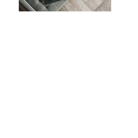
て
ど
い