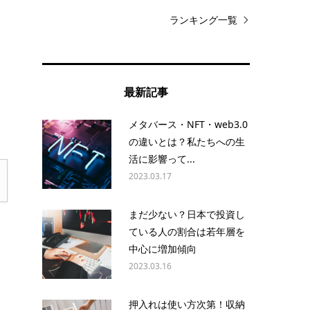
ランキング一覧
わ
最新記事
て
メタバース・NFT・web3.0
の違いとは？私たちへの生
活に影響って...
2023.03.17
まだ少ない？日本で投資し
ている人の割合は若年層を
中心に増加傾向
2023.03.16
押入れは使い方次第！収納