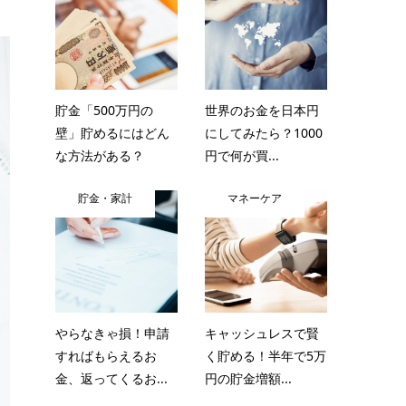
貯金「500万円の
世界のお金を日本円
壁」貯めるにはどん
にしてみたら？1000
な方法がある？
円で何が買...
貯金・家計
マネーケア
やらなきゃ損！申請
キャッシュレスで賢
すればもらえるお
く貯める！半年で5万
金、返ってくるお...
円の貯金増額...