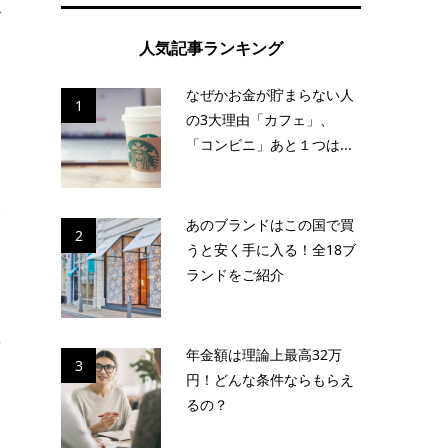
で
人気記事ランキング
なぜかお金が貯まらない人
1
の3大理由「カフェ」、
「コンビニ」あと１つは...
い
あのブランドはこの国で買
2
うと安く手に入る！全18ブ
ランドをご紹介
前
年金額は理論上最高32万
3
円！どんな条件ならもらえ
るの？