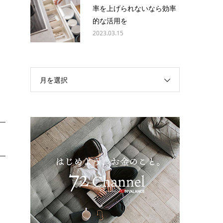
率を上げられないなら効率
ー
的な活用を
2023.03.15
あ
を
月を選択
は
う