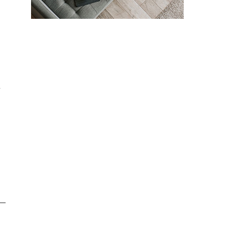
ま
、
働
手
を
し