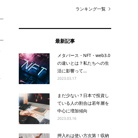
ランキング一覧
最新記事
時
メタバース・NFT・web3.0
の違いとは？私たちへの生
活に影響って...
2023.03.17
で
まだ少ない？日本で投資し
ている人の割合は若年層を
て
中心に増加傾向
期
2023.03.16
押入れは使い方次第！収納