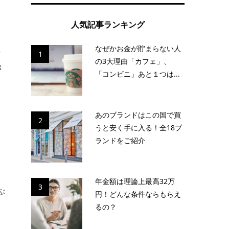
人気記事ランキング
なぜかお金が貯まらない人
話
1
の3大理由「カフェ」、
解
「コンビニ」あと１つは...
あのブランドはこの国で買
2
うと安く手に入る！全18ブ
と
ランドをご紹介
う
年金額は理論上最高32万
3
ぶ
円！どんな条件ならもらえ
駄
るの？