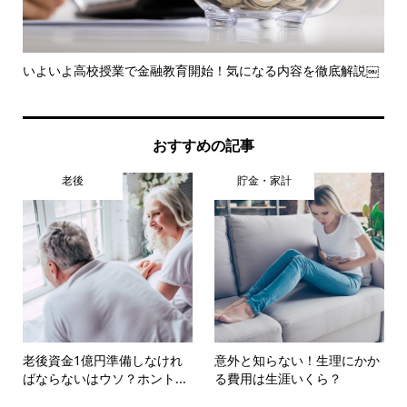
いよいよ高校授業で金融教育開始！気になる内容を徹底解説￼
ス
使い.
おすすめの記事
老後
貯金・家計
老後資金1億円準備しなけれ
意外と知らない！生理にかか
ばならないはウソ？ホント...
る費用は生涯いくら？