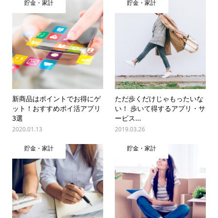
貯金・家計
貯金・家計
新商品はポイントでお得にゲ
ただ歩くだけじゃもったいな
ット！おすすめポイ活アプリ
い！ 歩いて得するアプリ・サ
3選
ービス...
2020.01.13
2019.03.26
貯金・家計
貯金・家計