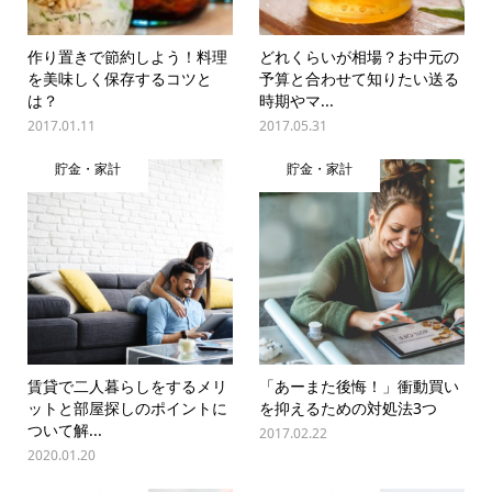
作り置きで節約しよう！料理
どれくらいが相場？お中元の
を美味しく保存するコツと
予算と合わせて知りたい送る
は？
時期やマ...
2017.01.11
2017.05.31
貯金・家計
貯金・家計
賃貸で二人暮らしをするメリ
「あーまた後悔！」衝動買い
ットと部屋探しのポイントに
を抑えるための対処法3つ
ついて解...
2017.02.22
2020.01.20