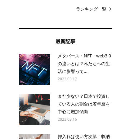
ランキング一覧
最新記事
メタバース・NFT・web3.0
の違いとは？私たちへの生
活に影響って...
2023.03.17
まだ少ない？日本で投資し
ている人の割合は若年層を
中心に増加傾向
2023.03.16
押入れは使い方次第！収納