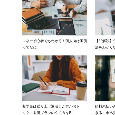
マネー初心者でもわかる！個人向け国債
【FP解説
ってなに
法をわかり
奨学金は繰り上げ返済した方がおト
給料未払い
ク？ 返済プランの立て方をF...
きる、未払賃