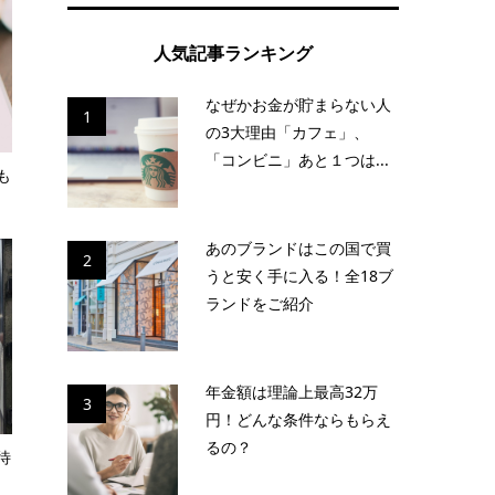
人気記事ランキング
なぜかお金が貯まらない人
1
の3大理由「カフェ」、
「コンビニ」あと１つは...
も
あのブランドはこの国で買
2
うと安く手に入る！全18ブ
ランドをご紹介
年金額は理論上最高32万
3
円！どんな条件ならもらえ
るの？
待