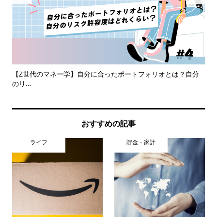
整理
【Z世代のマネー学】自分に合ったポートフォリオとは？自分
6
のリ...
おすすめの記事
ライフ
貯金・家計