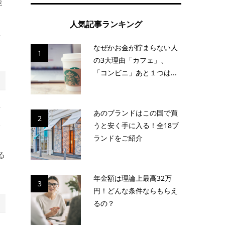
鹿
利
人気記事ランキング
紅
なぜかお金が貯まらない人
1
の3大理由「カフェ」、
「コンビニ」あと１つは...
京
あのブランドはこの国で買
2
浴
うと安く手に入る！全18ブ
ランドをご紹介
と
る
年金額は理論上最高32万
3
円！どんな条件ならもらえ
るの？