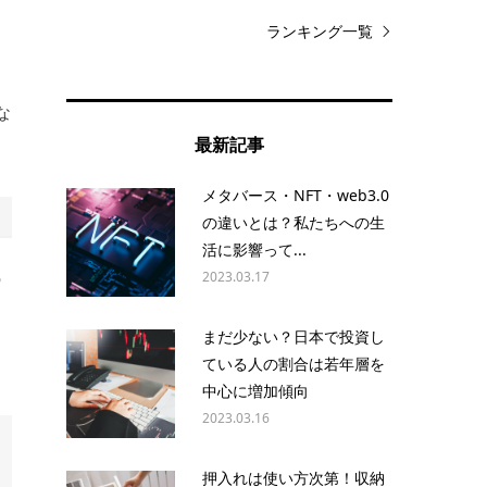
ランキング一覧
な
最新記事
。
メタバース・NFT・web3.0
の違いとは？私たちへの生
活に影響って...
2023.03.17
の
まだ少ない？日本で投資し
ている人の割合は若年層を
中心に増加傾向
2023.03.16
押入れは使い方次第！収納