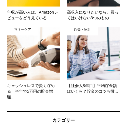
年収が高い人は、Amazonレ
高収入になりたいなら、買っ
ビューをどう見ている...
てはいけない3つのもの
マネーケア
貯金・家計
キャッシュレスで賢く貯め
【社会人3年目】平均貯金額
る！半年で5万円の貯金増
はいくら？貯金のコツも徹...
額...
カテゴリー