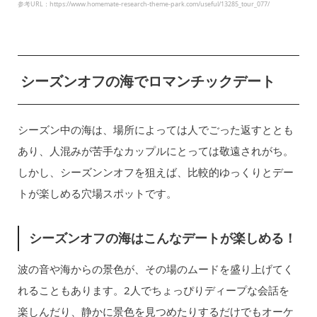
参考URL：https://www.homemate-research-theme-park.com/useful/13285_tour_077/
シーズンオフの海でロマンチックデート
シーズン中の海は、場所によっては人でごった返すととも
あり、人混みが苦手なカップルにとっては敬遠されがち。
しかし、シーズンンオフを狙えば、比較的ゆっくりとデー
トが楽しめる穴場スポットです。
シーズンオフの海はこんなデートが楽しめる！
波の音や海からの景色が、その場のムードを盛り上げてく
れることもあります。2人でちょっぴりディープな会話を
楽しんだり、静かに景色を見つめたりするだけでもオーケ