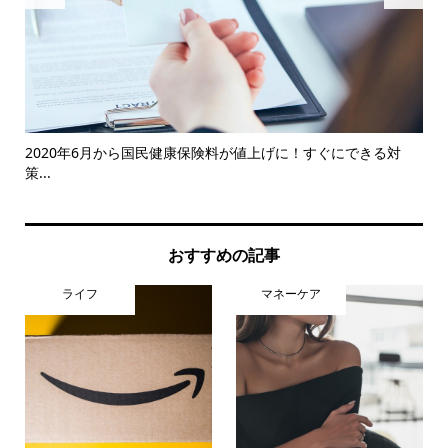
2020年6月から国民健康保険料が値上げに！すぐにできる対
税金
策...
おすすめの記事
ライフ
マネーケア