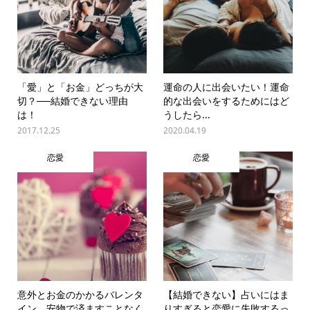
「愛」と「お金」どっちが大
運命の人に出会いたい！運命
切？──結婚できない理由
的な出会いをするためにはど
は！
うしたら...
2017.12.25
2020.04.19
恋愛
恋愛
意外とお金のかかるバレンタ
【結婚できない】占いにはま
イン。安物で済ますことなく
りすぎると恋愛に失敗するっ