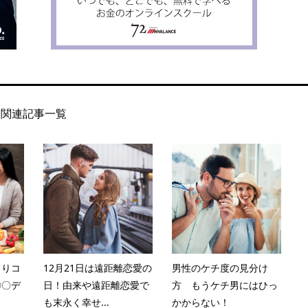
関連記事一覧
くりコ
12月21日は遠距離恋愛の
男性のケチ度の見分け
〇〇デ
日！由来や遠距離恋愛で
方 もうケチ男にはひっ
も末永く幸せ...
かからない！