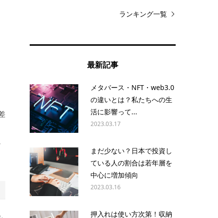
ランキング一覧
す
最新記事
メタバース・NFT・web3.0
の違いとは？私たちへの生
活に影響って...
差
2023.03.17
か
まだ少ない？日本で投資し
ている人の割合は若年層を
中心に増加傾向
2023.03.16
押入れは使い方次第！収納
を