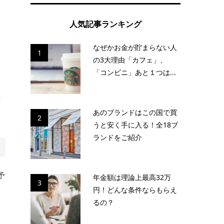
人気記事ランキング
なぜかお金が貯まらない人
1
の3大理由「カフェ」、
た
「コンビニ」あと１つは...
雰
あのブランドはこの国で買
2
うと安く手に入る！全18ブ
ランドをご紹介
予
年金額は理論上最高32万
3
円！どんな条件ならもらえ
るの？