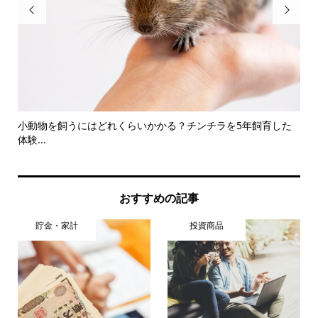


小動物を飼うにはどれくらいかかる？チンチラを5年飼育した
住
体験...
紹
おすすめの記事
貯金・家計
投資商品