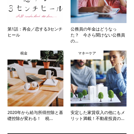
第1話：再会／恋する3センチ
公務員の年金はどうなっ
ヒール
た？ 今さら聞けない公務員
の...
税金
マネーケア
2020年から給与所得控除と基
安定した家賃収入の他にもメ
礎控除が変わる！ 税...
リット満載！不動産投資の...