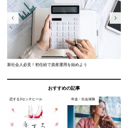


率
新社会人必見！初任給で資産運用を始めよう
2
おすすめの記事
恋する3センチヒール
年金・社会保険