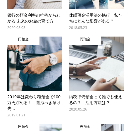
銀行の預金利率の推移からわ
休眠預金活用法の施行！私た
かる 未来のお金の育て方
ちにどんな影響がある？
2020.08.03
2018.05.23
円預金
円預金
2019年は変わり種預金で100
納税準備預金って誰でも使え
万円貯める！ 選ぶべき預け
るの？ 活用方法は？
先...
2020.05.26
2019.01.21
円預金
円預金