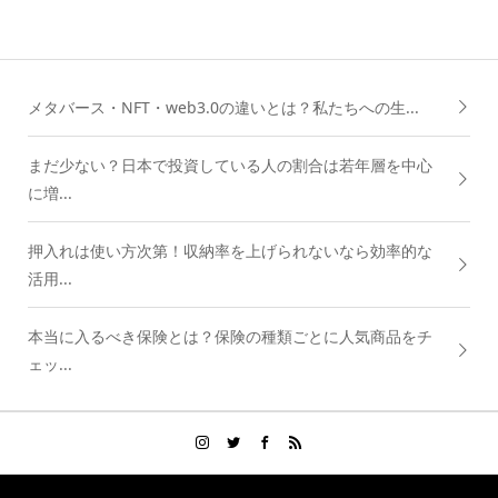
メタバース・NFT・web3.0の違いとは？私たちへの生...
まだ少ない？日本で投資している人の割合は若年層を中心
に増...
押入れは使い方次第！収納率を上げられないなら効率的な
活用...
本当に入るべき保険とは？保険の種類ごとに人気商品をチ
ェッ...