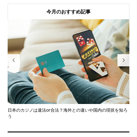
今月のおすすめ記事


..
日本のカジノは違法or合法？海外との違いや国内の現状を知ろ
F
う
的..