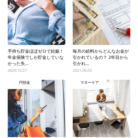
手持ち貯金ほぼゼロで妊娠！
毎月の給料からどんなお金が
年金保険でしか貯金していな
引かれているの？ 2年目から
かった失...
引かれ...
2020.10.27
2021.06.03
円預金
マネーケア