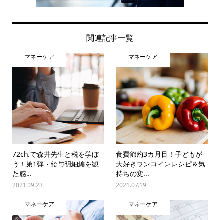
関連記事一覧
マネーケア
マネーケア
72ch.で森井先生と税を学ぼ
食費節約3カ月目！子どもが
う！第1弾・給与明細編を観
大好きワンコインレシピ＆気
た感...
持ちの変...
2021.09.23
2021.07.19
マネーケア
マネーケア