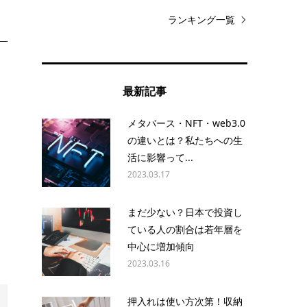
ランキング一覧
最新記事
メタバース・NFT・web3.0
の違いとは？私たちへの生
活に影響って...
2023.03.17
まだ少ない？日本で投資し
ている人の割合は若年層を
中心に増加傾向
2023.03.16
押入れは使い方次第！収納