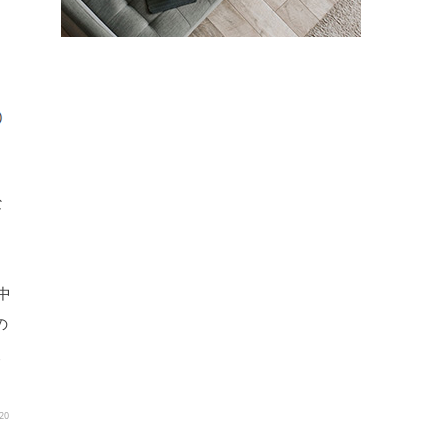
な
中
の
波
20