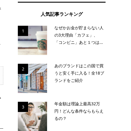
評
人気記事ランキング
なぜかお金が貯まらない人
1
の3大理由「カフェ」、
「コンビニ」あと１つは...
を
あのブランドはこの国で買
2
うと安く手に入る！全18ブ
ランドをご紹介
い
年金額は理論上最高32万
3
円！どんな条件ならもらえ
るの？