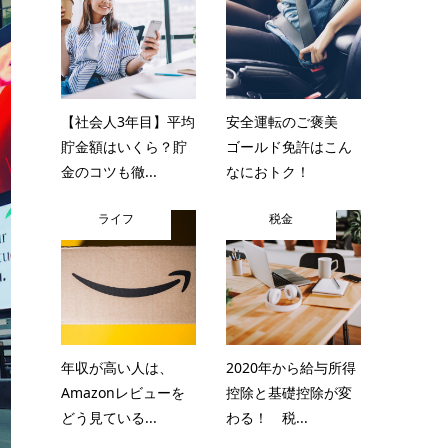
【社会人3年目】平均
安全運転のご褒美
貯金額はいくら？貯
ゴールド免許はこん
金のコツも徹...
なにおトク！
ライフ
税金
年収が高い人は、
2020年から給与所得
Amazonレビューを
控除と基礎控除が変
どう見ている...
わる！ 税...