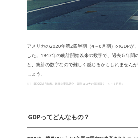
アメリカの2020年第2四半期（4－6月期）のGDPが
した。1947年の統計開始以来の数字で、過去５年間
と、統計の数字なので難しく感じるかもしれませんが
しょう。
※1：JIJI.COM「欧米、急激な景気悪化 新型コロナの傷跡深く―４～６月期」
GDPってどんなもの？