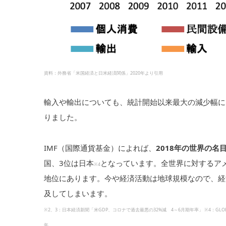
資料：外務省「米国経済と日米経済関係」2020年より引用
輸入や輸出についても、統計開始以来最大の減少幅にな
りました。
IMF（国際通貨基金）によれば、
2018年の世界の名
国、3位は日本
となっています。全世界に対するアメ
※4
地位にあります。今や経済活動は地球規模なので、経
及してしまいます。
※2、3：日本経済新聞「米GDP、コロナで過去最悪の32%減 4～6月期年率」 ※4：GLOB
年