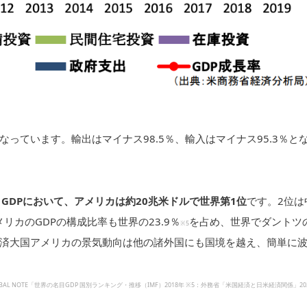
っています。輸出はマイナス98.5％、輸入はマイナス95.3％と
目GDPにおいて、アメリカは約20兆米ドルで世界第1位
です。2位は
リカのGDPの構成比率も世界の23.9％
を占め、世界でダントツ
※5
済大国アメリカの景気動向は他の諸外国にも国境を越え、簡単に
AL NOTE「世界の名目GDP 国別ランキング・推移（IMF）2018年 ※5：外務省「米国経済と日米経済関係」20